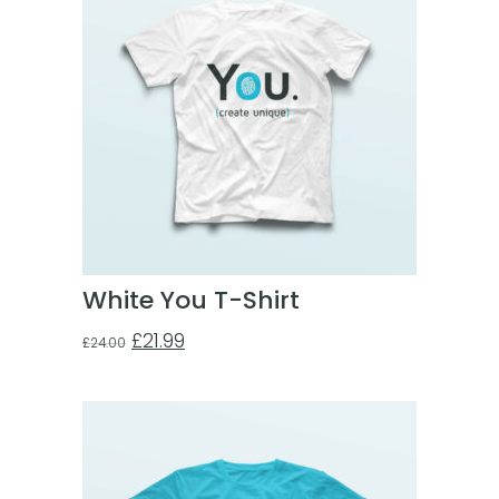
White You T-Shirt
£
21.99
£
24.00