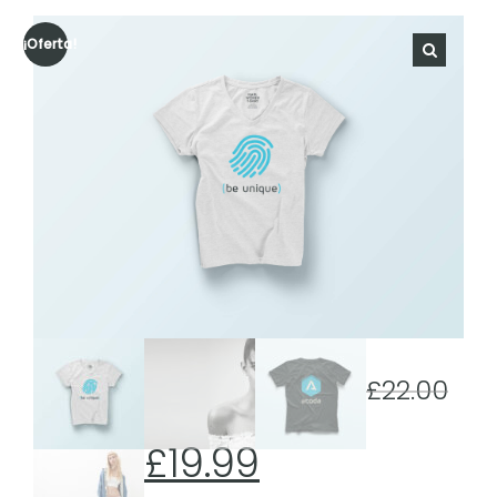
¡Oferta!
🔍
£
22.00
£
19.99