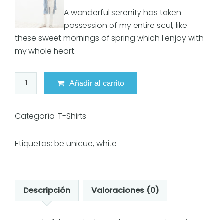
A wonderful serenity has taken
possession of my entire soul, like
these sweet mornings of spring which I enjoy with
my whole heart.
White
Añadir al carrito
T-
Shirt
cantidad
Categoría:
T-Shirts
Etiquetas:
be unique
,
white
Descripción
Valoraciones (0)