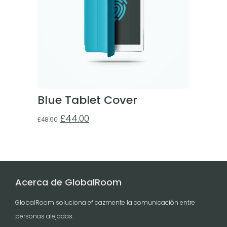
Blue Tablet Cover
£
44.00
£
48.00
Acerca de GlobalRoom
GlobalRoom soluciona eficazmente la comunicación entre
personas alejadas.