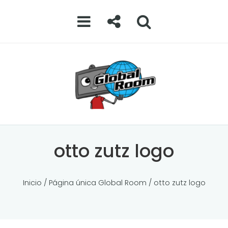
otto zutz logo
0
Inicio
/
Página única Global Room
/ otto zutz logo
Comments
Deja una respuesta