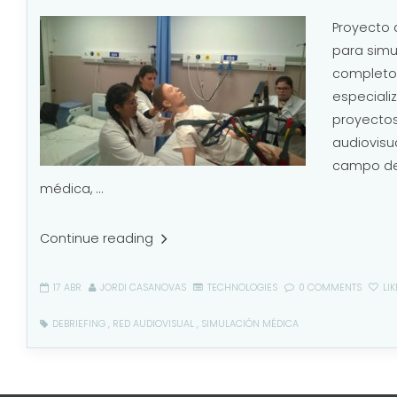
Proyecto 
para simu
completo
especiali
proyectos
audiovisu
campo de 
médica, ...
Continue reading
17 ABR
JORDI CASANOVAS
TECHNOLOGIES
0 COMMENTS
LIK
DEBRIEFING
,
RED AUDIOVISUAL
,
SIMULACIÓN MÉDICA