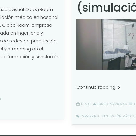
(simulaci
audiovisual GlobalRoom
lación médica en hospital
. GlobalRoom, empresa
zada en ingeniería y
 de redes de producción
al y streaming en el
la formación y simulación
Continue reading
E
17 ABR
JORDI CASANOVAS
T
DEBRIEFING
,
SIMULACIÓN MÉDICA